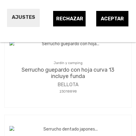
Ordenar por:
24
1
2
AJUSTES
RECHAZAR
ACEPTAR
Jardín y camping
Serrucho guepardo con hoja curva 13
incluye funda
BELLOTA
23018898