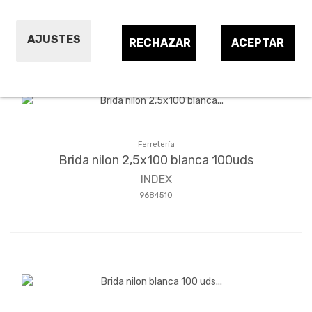
Ordenar por:
24
1
2
3
…
5
AJUSTES
RECHAZAR
ACEPTAR
Ferretería
Brida nilon 2,5x100 blanca 100uds
INDEX
9684510