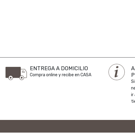
ENTREGA A DOMICILIO
A
P
Compra online y recibe en CASA
Si
n
ir
ti