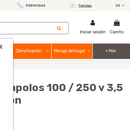
938901644
Tiendas
ES
Iniciar sesión
Carrito
×
Climatización
Menaje del hogar
+ Más
scapolos 100 / 250 v 3,5
neon
o