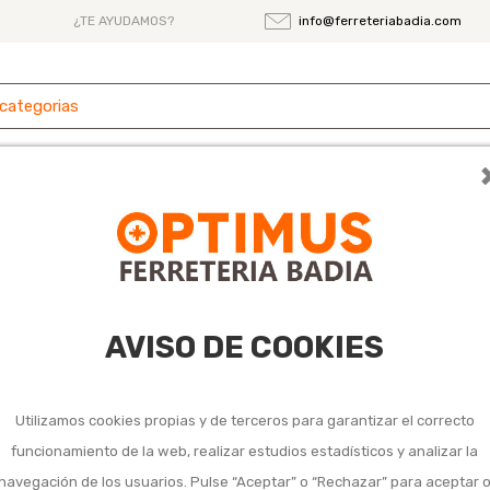
¿TE AYUDAMOS?
info@ferreteriabadia.com
 y
Ferretería
Herramientas
Maquinaria
es
100 mm con neon
Destornillador bu
AVISO DE COOKIES
x 1 / 100 mm con 
Utilizamos cookies propias y de terceros para garantizar el correcto
5,45 €
Impuestos incluidos
funcionamiento de la web, realizar estudios estadísticos y analizar la
navegación de los usuarios. Pulse “Aceptar” o “Rechazar” para aceptar 